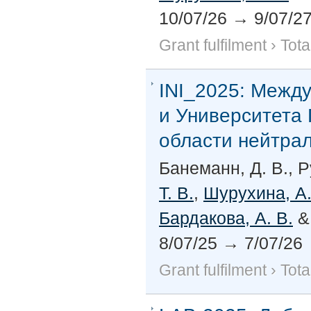
10/07/26
→
9/07/2
Grant fulfilment
›
Tota
INI_2025:
Между
и Университета 
области нейтра
Банеманн, Д. В., Р
Т. В.
,
Шурухина, А.
Бардакова, А. В.
8/07/25
→
7/07/26
Grant fulfilment
›
Tota