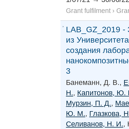
Grant fulfilment
›
Gran
LAB_GZ_2019 - 
из Университета
создания лабор
нанокомпозитные
3
Банеманн, Д. В.,
Е
Н.
,
Капитонов, Ю. 
Мурзин, П. Д.
,
Мае
Ю. М.
,
Глазкова, Н
Селиванов, Н. И.
,