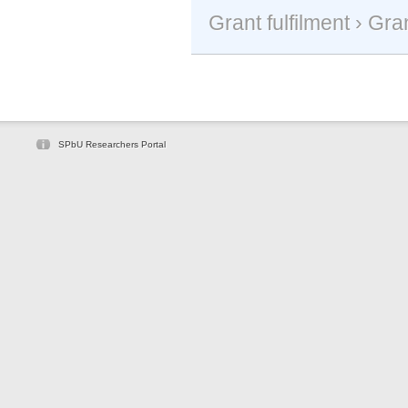
Grant fulfilment
›
Gran
SPbU Researchers Portal