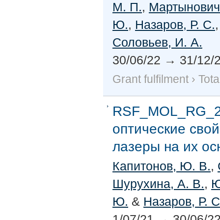
М. П.
,
Мартынович,
Ю.
,
Назаров, Р. С.
Соловьев, И. А.
30/06/22
→
31/12/
Grant fulfilment
›
Tota
RSF_MOL_RG_20
оптические свой
лазеры на их осн
Капитонов, Ю. В.
,
Шурухина, А. В.
,
Ю
Ю.
&
Назаров, Р. С
1/07/21
→
30/06/2