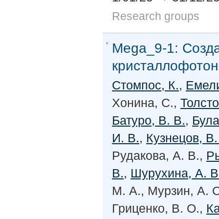
Research groups
Mega_9-1:
Созд
кристаллофотони
Стомпос, К.
,
Емели
Хонина, С.,
Толсто
Батуро, В. В.
,
Була
И. В.
,
Кузнецов, В.
Рудакова, А. В.,
Ры
В.
,
Шурухина, А. В
М. А., Мурзин, А. 
Гриценко, В. О.,
Ка