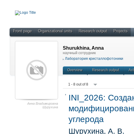
Front page
Organizational units
Research output
Projects
Shurukhina, Anna
научный сотрудник
Лаборатория кристаллофотоники
Overview
Research output
Act
1 - 8 out of 8
INI_2026:
Созда
Анна Владимировна
модифицированн
Шурухина
углерода
Шурухина, А. В.