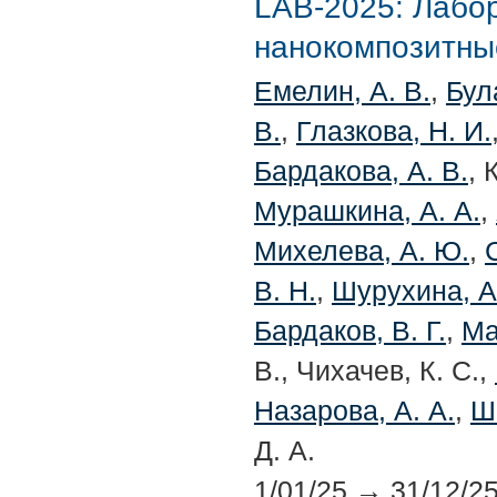
LAB-2025:
Лабор
нанокомпозитны
Емелин, А. В.
,
Бул
В.
,
Глазкова, Н. И.
Бардакова, А. В.
, 
Мурашкина, А. А.
,
Михелева, А. Ю.
,
В. Н.
,
Шурухина, А
Бардаков, В. Г.
,
Ма
В., Чихачев, К. С.,
Назарова, А. А.
,
Ш
Д. А.
1/01/25
→
31/12/2