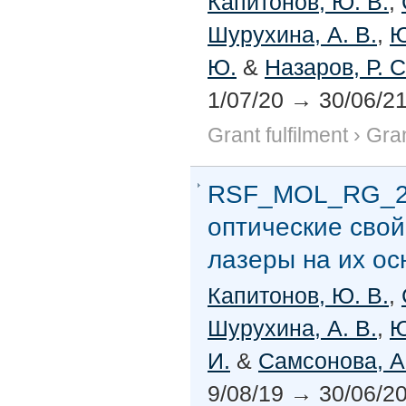
Капитонов, Ю. В.
,
Шурухина, А. В.
,
Ю
Ю.
&
Назаров, Р. С
1/07/20
→
30/06/2
Grant fulfilment
›
Gran
RSF_MOL_RG_20
оптические свой
лазеры на их осн
Капитонов, Ю. В.
,
Шурухина, А. В.
,
Ю
И.
&
Самсонова, А
9/08/19
→
30/06/2