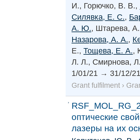
И., Горючко, В. В.,
Силявка, Е. С.
,
Ба
А. Ю.
, Штарева, А.
Назарова, А. А.
,
Ке
Е.,
Тощева, Е. А.
,
Л. Л., Смирнова, Л
1/01/21
→
31/12/2
Grant fulfilment
›
Gran
RSF_MOL_RG_20
оптические свой
лазеры на их осн