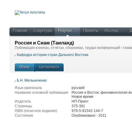
Главная
Структура
Результаты
Проекты
Исследователи
Россия и Сиам (Таиланд)
Публикации в книгах, отчётах, сборниках, трудах конференций
›
глав
Кафедра истории стран Дальнего Востока
Обзор
Цитировать
Б.Н. Мельниченко
Язык оригинала
русский
Название основной публикации
Россия и Восток: феноменология в
Новое время
Издатель
НП-Принт
Страницы
375-391
ISBN (печатное издание)
978-5-91542-144-7
Состояние
Опубликовано -
2011